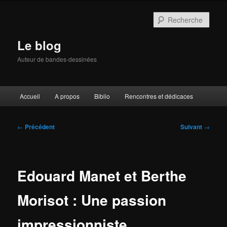
Aller
au
Rech
contenu
principal
Le blog
Auteur de bandes-dessinées
Menu
Accueil
A propos
Biblio
Rencontres et dédicaces
principal
Navigation
←
Précédent
Suivant
→
des
articles
Edouard Manet et Berthe
Morisot : Une passion
impressionniste