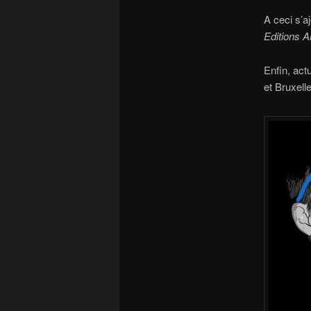
A ceci s’a
Editions A
Enfin, act
et Bruxel