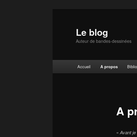
Aller
au
contenu
Le blog
principal
Auteur de bandes-dessinées
Menu
Accueil
A propos
Bibli
principal
A p
«
Avant je 