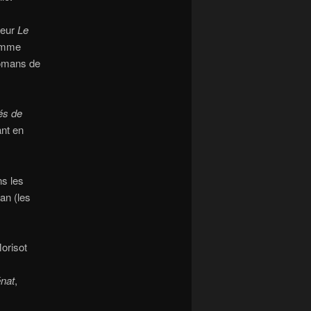
teur
Le
femme
omans de
s de
ant en
ns les
an (les
orisot
nat
,