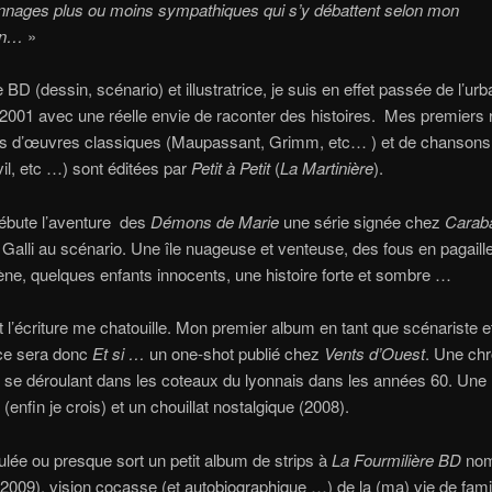
nnages plus ou moins sympathiques qui s’y débattent selon mon
on…
»
 BD (dessin, scénario) et illustratrice, je suis en effet passée de l’u
2001 avec une réelle envie de raconter des histoires. Mes premiers r
ns d’œuvres classiques (Maupassant, Grimm, etc… ) et de chansons 
vil, etc …) sont éditées par
Petit à Petit
(
La Martinière
).
ébute l’aventure des
Démons de Marie
une série signée chez
Carab
 Galli au scénario. Une île nuageuse et venteuse, des fous en pagaille
ne, quelques enfants innocents, une histoire forte et sombre …
l’écriture me chatouille. Mon premier album en tant que scénariste e
ice sera donc
Et si …
un one-shot publié chez
Vents d’Ouest
. Une ch
e se déroulant dans les coteaux du lyonnais dans les années 60. Une 
(enfin je crois) et un chouillat nostalgique (2008).
ulée ou presque sort un petit album de strips à
La Fourmilière BD
no
2009), vision cocasse (et autobiographique …) de la (ma) vie de famil