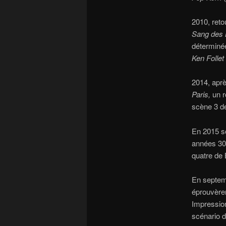
2010, reto
Sang des 
déterminée
Ken Follet
2014, aprè
Paris,
un r
scène 3 d
En 2015 so
années 30.
quatre de 
En septem
éprouvèren
Impression
scénario d