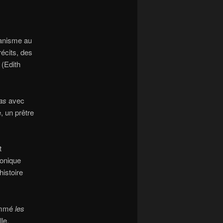
rbanisme au
écits, des
(Edith
as
avec
, un prêtre
t
ronique
histoire
mmé
les
le.