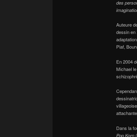
des perso
imaginati
Auteure de
dessin en 
adaptatio
Piaf, Bour
En 2004 d
Michael le
schizophrè
Cependant 
dessinatr
villageois
attachante 
Dans la fo
Pop Korn
(