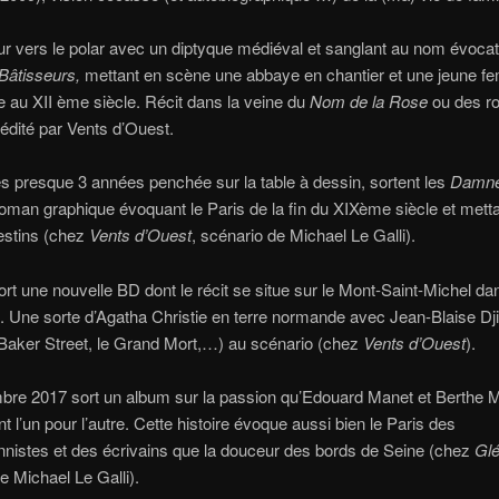
ur vers le polar avec un diptyque médiéval et sanglant au nom évoca
Bâtisseurs,
mettant en scène une abbaye en chantier et une jeune 
 au XII ème siècle. Récit dans la veine du
Nom de la Rose
ou des r
édité par Vents d’Ouest.
s presque 3 années penchée sur la table à dessin, sortent les
Damné
oman graphique évoquant le Paris de la fin du XIXème siècle et mett
estins (chez
Vents d’Ouest
, scénario de Michael Le Galli).
rt une nouvelle BD dont le récit se situe sur le Mont-Saint-Michel da
 Une sorte d’Agatha Christie en terre normande avec Jean-Blaise Dji
Baker Street, le Grand Mort,…) au scénario (chez
Vents d’Ouest
).
bre 2017 sort un album sur la passion qu’Edouard Manet et Berthe M
t l’un pour l’autre. Cette histoire évoque aussi bien le Paris des
nistes et des écrivains que la douceur des bords de Seine (chez
Glé
e Michael Le Galli).