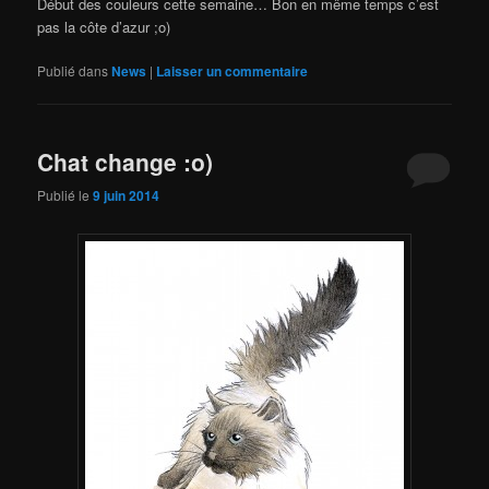
Début des couleurs cette semaine… Bon en même temps c’est
pas la côte d’azur ;o)
Publié dans
News
|
Laisser un commentaire
Chat change :o)
Publié le
9 juin 2014