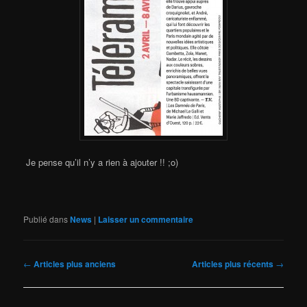
Je pense qu’il n’y a rien à ajouter !! ;o)
Publié dans
News
|
Laisser un commentaire
Navigation
←
Articles plus anciens
Articles plus récents
→
des
articles