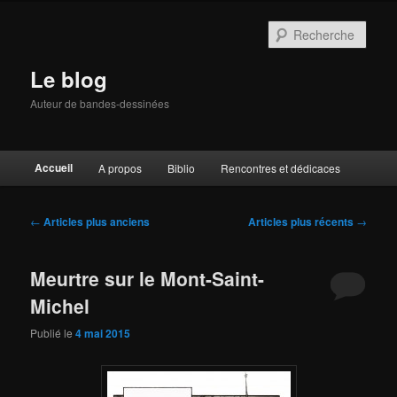
Aller
Aller
au
au
Rech
contenu
contenu
principal
secondaire
Le blog
Auteur de bandes-dessinées
Menu
Accueil
A propos
Biblio
Rencontres et dédicaces
principal
Navigation
←
Articles plus anciens
Articles plus récents
→
des
articles
Meurtre sur le Mont-Saint-
Michel
Publié le
4 mai 2015